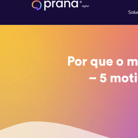
Ir
para
Solu
o
conteúdo
Por que o m
– 5 mot