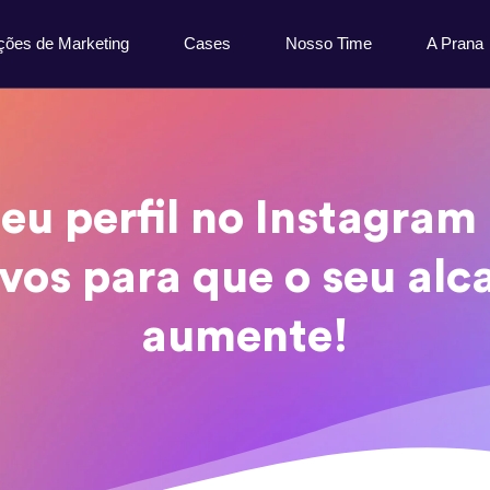
ções de Marketing
Cases
Nosso Time
A Prana
eu perfil no Instagram
ivos para que o seu alc
aumente!