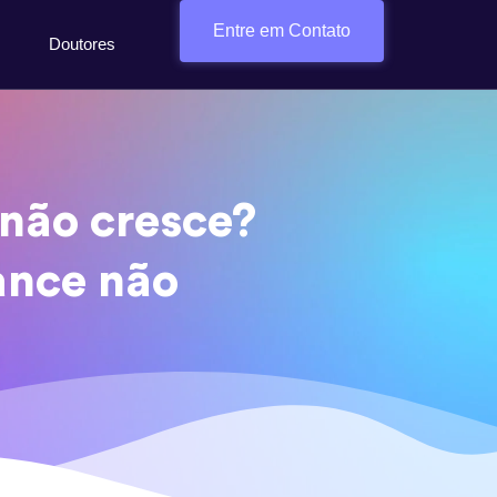
Entre em Contato
Doutores
 não cresce?
ance não