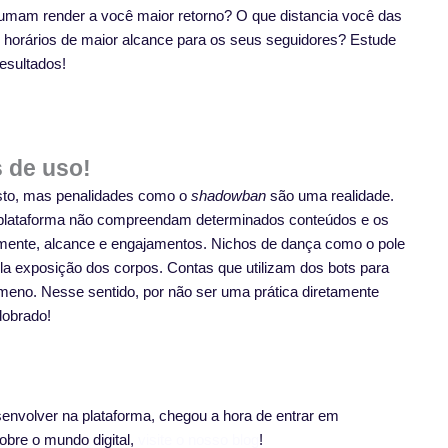
tumam render a você maior retorno? O que distancia você das
 horários de maior alcance para os seus seguidores? Estude
esultados!
s de uso!
to, mas penalidades como o
shadowban
são uma realidade.
a plataforma não compreendam determinados conteúdos e os
mente, alcance e engajamentos. Nichos de dança como o pole
ela exposição dos corpos. Contas que utilizam dos bots para
eno. Nesse sentido, por não ser uma prática diretamente
dobrado!
envolver na plataforma, chegou a hora de entrar em
obre o mundo digital,
visite o nosso blog
!