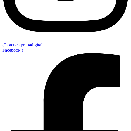
@agenciapranadigital
Facebook-f