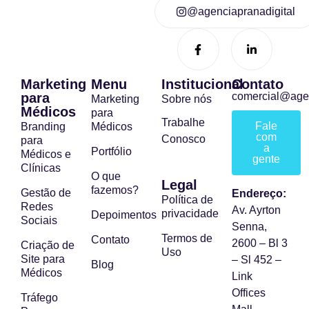
@agenciapranadigital
Marketing
Menu
Institucional
Contato
para
comercial@age
Marketing
Sobre nós
Médicos
para
Trabalhe
Fale
Branding
Médicos
com
Conosco
para
a
Portfólio
Médicos e
gente
Clínicas
O que
Legal
fazemos?
Gestão de
Endereço:
Política de
Redes
Av. Ayrton
privacidade
Depoimentos
Sociais
Senna,
Termos de
Contato
2600 – Bl 3
Criação de
Uso
Site para
– Sl 452 –
Blog
Médicos
Link
Offices
Tráfego